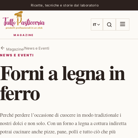
Ricette, tecniche e storie dal laboratorio
IT
Apri la ricer
Apri i
MAGAZINE
/
News e Eventi
Magazine
NEWS E EVENTI
Forni a legna in
ferro
Perché perdere l’occasione di cuocere in modo tradizionale i
nostri dolci e non solo. Con un forno a legna a cottura indiretta
potrai cucinare anche pizze, pane, polli e tutto ciò che più