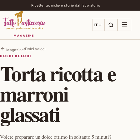
Ricette, tecniche e storie dal laboratorio
IT
Apri la ricer
Apri i
MAGAZINE
/
Dolci veloci
Magazine
DOLCI VELOCI
Torta ricotta e
marroni
glassati
Volete preparare un dolce ottimo in soltanto 5 minuti?